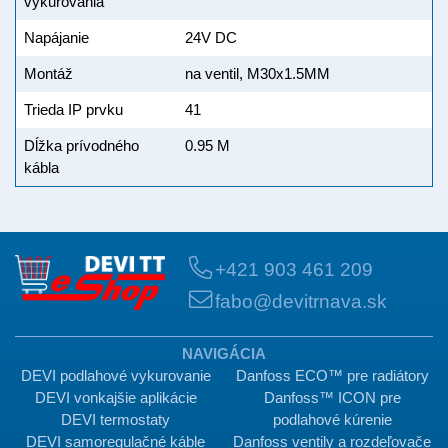
vykurovania
Napájanie
24V DC
Montáž
na ventil, M30x1.5MM
Trieda IP prvku
41
Dĺžka prívodného
0.95 M
kábla
+421 903 461 209
fabo@devitrnava.sk
NAVIGÁCIA
DEVI podlahové vykurovanie
Danfoss ECO™ pre radiátory
DEVI vonkajšie aplikácie
Danfoss™ ICON pre
DEVI termostaty
podlahové kúrenie
DEVI samoregulačné káble
Danfoss ventily a rozdeľovače