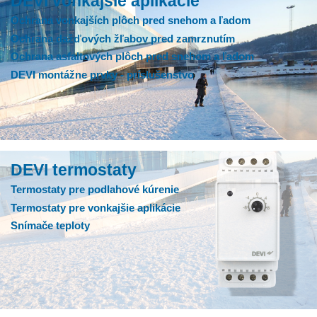
DEVI vonkajšie aplikácie
Ochrana vonkajších plôch pred snehom a ľadom
Ochrana dažďových žľabov pred zamrznutím
Ochrana asfaltových plôch pred snehom a ľadom
DEVI montážne prvky - príslušenstvo
DEVI termostaty
Termostaty pre podlahové kúrenie
Termostaty pre vonkajšie aplikácie
Snímače teploty