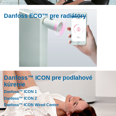
Danfoss ECO™ pre radiátory
Danfoss™ ICON pre podlahové
kúrenie
Danfoss™ ICON 1
Danfoss™ ICON 2
Danfoss™ ICON Wired Centre