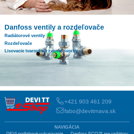
Danfoss ventily a rozdeľovače
Radiátorové ventily
Rozdeľovače
Lisovacie tvarovky a zverné svorky
+421 903 461 209
fabo@devitrnava.sk
NAVIGÁCIA
DEVI podlahové vykurovanie
Danfoss ECO™ pre radiátory