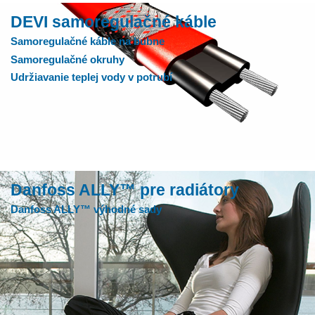
DEVI samoregulačné káble
Samoregulačné káble na bubne
Samoregulačné okruhy
Udržiavanie teplej vody v potrubí
Danfoss ALLY™ pre radiátory
Danfoss ALLY™ výhodné sady