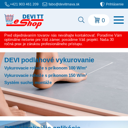
+421 903 461 209
fabo@devitrnava.sk
Prihlásenie
0
Pred objednávaním tovarov nás neváhajte kontaktovať. Poradíme Vám
optimálne riešenie pre Váš zámer, posúdime Váš projekt. Naša 30
ročná prax je zárukou profesionálneho prístupu.
DEVI podlahové vykurovanie
Vykurovacie rohože s príkonom 100 W/m²
Vykurovacie rohože s príkonom 150 W/m²
Systém suchej montáže